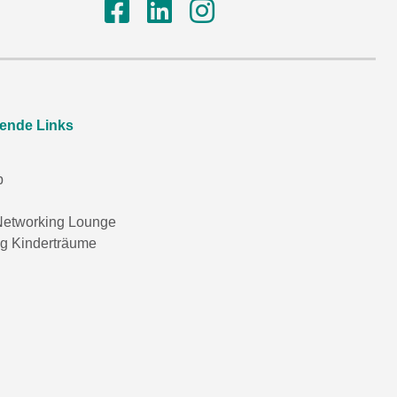
rende Links
p
etworking Lounge
ng Kinderträume