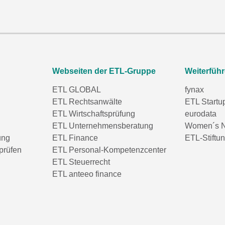
Webseiten der ETL-Gruppe
Weiterfüh
ETL GLOBAL
fynax
ETL Rechtsanwälte
ETL Startu
ETL Wirtschaftsprüfung
eurodata
ETL Unternehmensberatung
Women´s N
ung
ETL Finance
ETL-Stiftu
prüfen
ETL Personal-Kompetenzcenter
ETL Steuerrecht
ETL anteeo finance