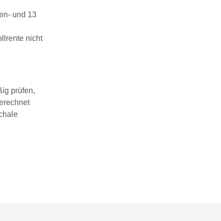
ten- und 13
lrente nicht
ig prüfen,
gerechnet
chale