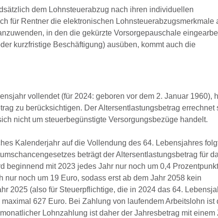
ndsätzlich dem Lohnsteuerabzug nach ihren individuellen
ch für Rentner die elektronischen Lohnsteuerabzugsmerkmale 
 anzuwenden, in den die gekürzte Vorsorgepauschale eingearbeit
der kurzfristige Beschäftigung) ausüben, kommt auch die
nsjahr vollendet (für 2024: geboren vor dem 2. Januar 1960), h
ag zu berücksichtigen. Der Altersentlastungsbetrag errechnet 
sich nicht um steuerbegünstigte Versorgungsbezüge handelt.
hes Kalenderjahr auf die Vollendung des 64. Lebensjahres folgt
umschancengesetzes beträgt der Altersentlastungsbetrag für d
ird beginnend mit 2023 jedes Jahr nur noch um 0,4 Prozentpunkt
h nur noch um 19 Euro, sodass erst ab dem Jahr 2058 kein
hr 2025 (also für Steuerpflichtige, die in 2024 das 64. Lebensja
t, maximal 627 Euro. Bei Zahlung von laufendem Arbeitslohn ist 
i monatlicher Lohnzahlung ist daher der Jahresbetrag mit einem 