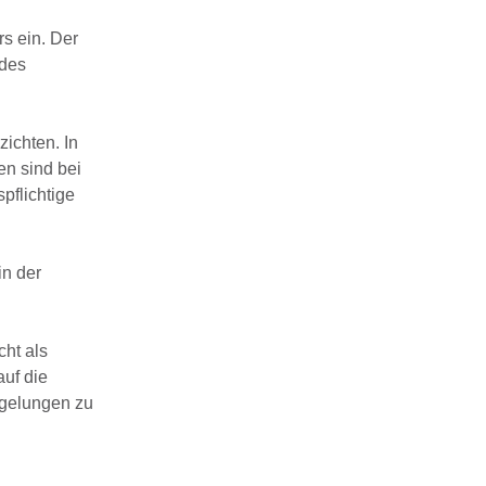
s ein. Der
 des
zichten. In
en sind bei
pflichtige
in der
cht als
auf die
egelungen zu