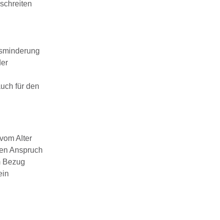
rschreiten
rbsminderung
der
auch für den
 vom Alter
den Anspruch
im Bezug
ein