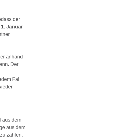
dass der
1. Januar
ntner
ber anhand
ann. Der
jedem Fall
wieder
hl aus dem
äge aus dem
zu zahlen.