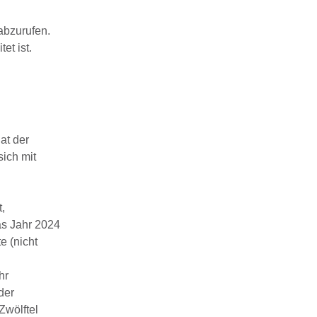
abzurufen.
et ist.
at der
sich mit
,
as Jahr 2024
e (nicht
hr
der
Zwölftel