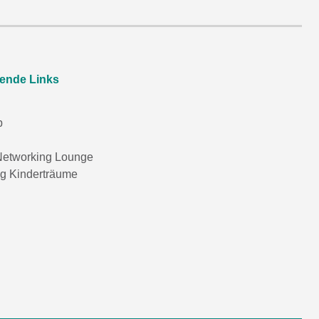
rende Links
p
etworking Lounge
ng Kinderträume