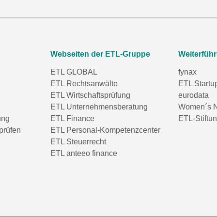
Webseiten der ETL-Gruppe
Weiterfüh
ETL GLOBAL
fynax
ETL Rechtsanwälte
ETL Startu
ETL Wirtschaftsprüfung
eurodata
ETL Unternehmensberatung
Women´s N
ung
ETL Finance
ETL-Stiftu
prüfen
ETL Personal-Kompetenzcenter
ETL Steuerrecht
ETL anteeo finance