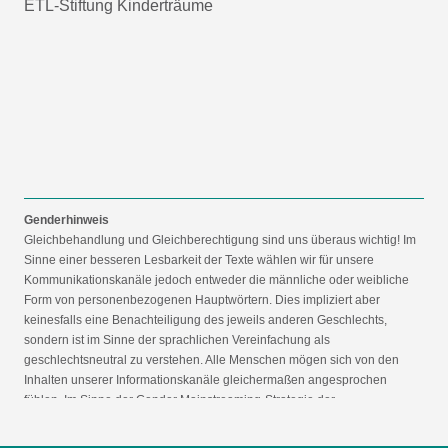
ETL-Stiftung Kinderträume
Genderhinweis
Gleichbehandlung und Gleichberechtigung sind uns überaus wichtig! Im
Sinne einer besseren Lesbarkeit der Texte wählen wir für unsere
Kommunikationskanäle jedoch entweder die männliche oder weibliche
Form von personenbezogenen Hauptwörtern. Dies impliziert aber
keinesfalls eine Benachteiligung des jeweils anderen Geschlechts,
sondern ist im Sinne der sprachlichen Vereinfachung als
geschlechtsneutral zu verstehen. Alle Menschen mögen sich von den
Inhalten unserer Informationskanäle gleichermaßen angesprochen
fühlen. Im Sinne der Gender Mainstreaming-Strategie der
Bundesregierung vertreten wir ausdrücklich eine Politik der
gleichstellungssensiblen Informationsvermittlung.